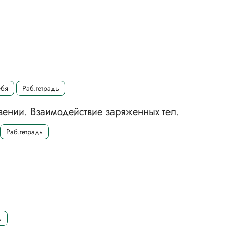
ебя
Раб.тетрадь
вении. Взаимодействие заряженных тел.
Раб.тетрадь
ь