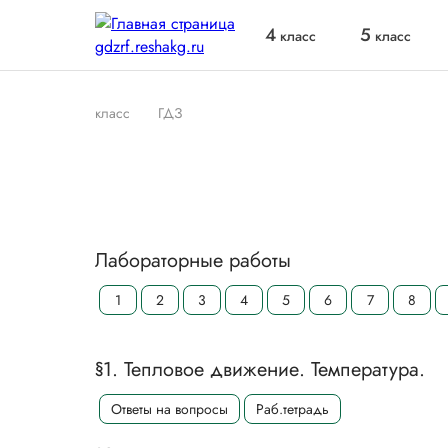
4
5
класс
класс
класс
ГДЗ
Лабораторные работы
1
2
3
4
5
6
7
8
§1. Тепловое движение. Температура.
Ответы на вопросы
Раб.тетрадь