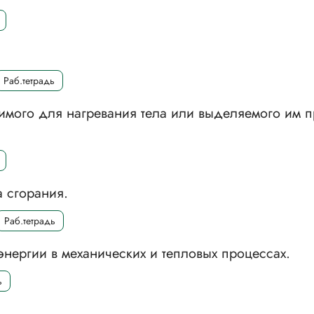
Раб.тетрадь
одимого для нагревания тела или выделяемого им 
а сгорания.
Раб.тетрадь
энергии в механических и тепловых процессах.
ь