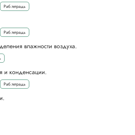
Раб.тетрадь
Раб.тетрадь
еделения влажности воздуха.
ь
я и конденсации.
Раб.тетрадь
и.