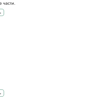
е части.
ь
ь