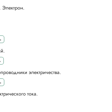
. Электрон.
ь
й.
ь
проводники электричества.
ь
ктрического тока.