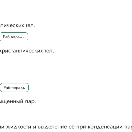
лических тел.
Раб.тетрадь
кристаллических тел.
Раб.тетрадь
ыщенный пар.
ии жидкости и выделение её при конденсации па